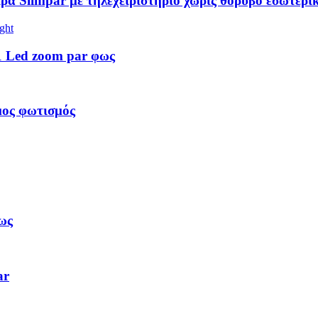
ειρά Slimpar με τηλεχειριστήριο χωρίς θόρυβο εσωτερ
 Led zoom par φως
ος φωτισμός
ως
ar