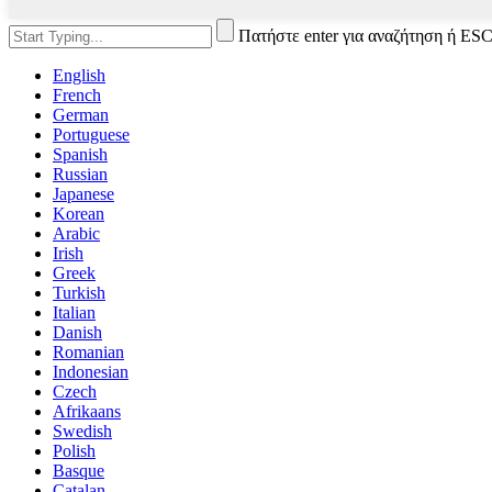
Πατήστε enter για αναζήτηση ή ESC
English
French
German
Portuguese
Spanish
Russian
Japanese
Korean
Arabic
Irish
Greek
Turkish
Italian
Danish
Romanian
Indonesian
Czech
Afrikaans
Swedish
Polish
Basque
Catalan