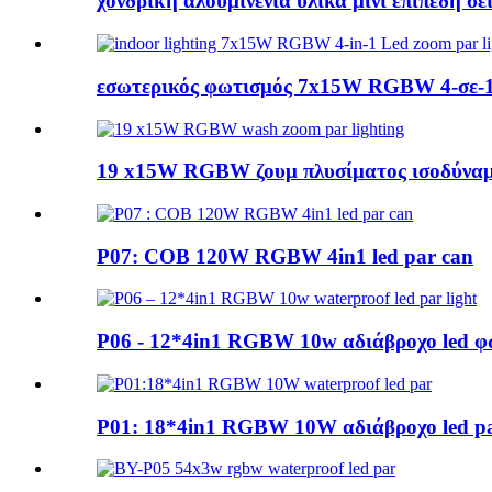
χονδρική αλουμινένια υλικά μίνι επίπεδη σ
εσωτερικός φωτισμός 7x15W RGBW 4-σε-1
19 x15W RGBW ζουμ πλυσίματος ισοδύναμ
P07: COB 120W RGBW 4in1 led par can
P06 - 12*4in1 RGBW 10w αδιάβροχο led φ
P01: 18*4in1 RGBW 10W αδιάβροχο led p