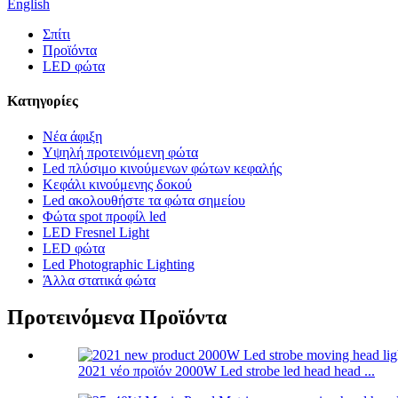
English
Σπίτι
Προϊόντα
LED φώτα
Κατηγορίες
Νέα άφιξη
Υψηλή προτεινόμενη φώτα
Led πλύσιμο κινούμενων φώτων κεφαλής
Κεφάλι κινούμενης δοκού
Led ακολουθήστε τα φώτα σημείου
Φώτα spot προφίλ led
LED Fresnel Light
LED φώτα
Led Photographic Lighting
Άλλα στατικά φώτα
Προτεινόμενα Προϊόντα
2021 νέο προϊόν 2000W Led strobe led head head ...