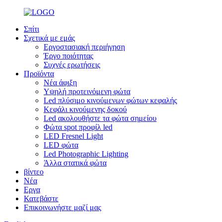
Σπίτι
Σχετικά με εμάς
Εργοστασιακή περιήγηση
Έργο ποιότητας
Συχνές ερωτήσεις
Προϊόντα
Νέα άφιξη
Υψηλή προτεινόμενη φώτα
Led πλύσιμο κινούμενων φώτων κεφαλής
Κεφάλι κινούμενης δοκού
Led ακολουθήστε τα φώτα σημείου
Φώτα spot προφίλ led
LED Fresnel Light
LED φώτα
Led Photographic Lighting
Άλλα στατικά φώτα
βίντεο
Νέα
Εργα
Κατεβάστε
Επικοινωνήστε μαζί μας