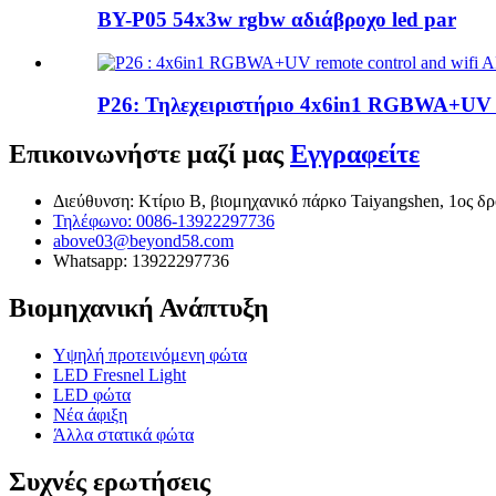
BY-P05 54x3w rgbw αδιάβροχο led par
P26: Τηλεχειριστήριο 4x6in1 RGBWA+UV κα
Επικοινωνήστε μαζί μας
Εγγραφείτε
Διεύθυνση: Κτίριο Β, βιομηχανικό πάρκο Taiyangshen, 1ος δ
Τηλέφωνο: 0086-13922297736
above03@beyond58.com
Whatsapp: 13922297736
Βιομηχανική Ανάπτυξη
Υψηλή προτεινόμενη φώτα
LED Fresnel Light
LED φώτα
Νέα άφιξη
Άλλα στατικά φώτα
Συχνές ερωτήσεις