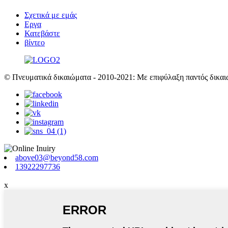
Σχετικά με εμάς
Εργα
Κατεβάστε
βίντεο
© Πνευματικά δικαιώματα - 2010-2021: Με επιφύλαξη παντός δικαι
above03@beyond58.com
13922297736
x