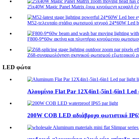
25x40W Magic Panel Matrix ζουμ κινούμενη κεφαλή έχει
M52-τελευταίο στάδιο φωτισμού ισχυρό 24*60W Led bee
F800-9*60w ακτίνα και πλυντήριο κινούμενου φωτισμού 
Z68-συναρμολόγηση σκηνικού φωτισμού εξωτερικού zoo
LED φώτα
Αλουμίνιο Flat Par 12X4in1-5in1-6in1 Le
200W COB LED αδιάβροχο φωτιστικό IP6