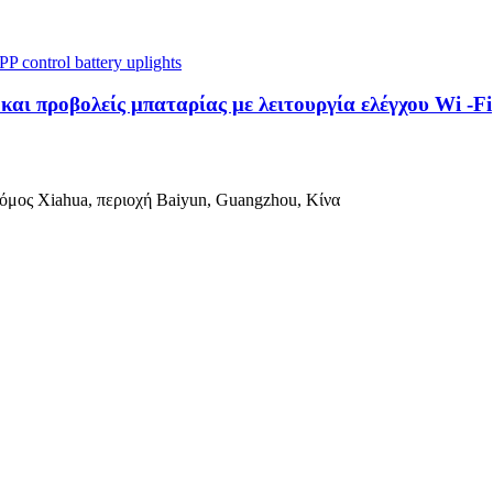
ι προβολείς μπαταρίας με λειτουργία ελέγχου Wi -Fi
ρόμος Xiahua, περιοχή Baiyun, Guangzhou, Κίνα