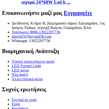
ισχυρό 24*60W Led b ...
Επικοινωνήστε μαζί μας
Εγγραφείτε
Διεύθυνση: Κτήριο Β, βιομηχανικό πάρκο Taiyangshen, 1ος
δρόμος Xiahua, περιοχή Baiyun, Guangzhou, Κίνα
Τηλέφωνο: 0086-13922297736
above03@beyond58.com
Whatsapp: 13922297736
Βιομηχανική Ανάπτυξη
Υψηλή προτεινόμενη φώτα
LED Fresnel Light
LED φώτα
Νέα άφιξη
Άλλα στατικά φώτα
Συχνές ερωτήσεις
Σχετικά με εμάς
Εργα
Κατεβάστε