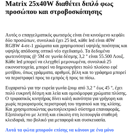
Matrix 25x40W διαθέτει διπλό φως
προσώπου και στροβοσκόπησης
Αυτός ο επαγγελματικός φωτισμός είναι ένα κινούμενο κεφάλι
δύο προσώπων, συνολικά έχει 25 led, κάθε led είναι 40W
RGBW 4-σε-1 χρώματα και χρησιμοποιεί υψηλής ποιότητας και
υψηλής απόδοσης οπτικό νέο σχεδιασμό. Τα δεδομένα
φωτεινότητας @ 5M σε γωνία δέσμης 3,2 ° είναι 55.500 Λουξ.
Κάθε led μπορεί να ελεγχθεί μεμονωμένα, συνολικά 25
εικονοστοιχεία, μπορεί να δημιουργήσει πολύ πλούσιο εφέ
μοτίβου, όπως γράμματα, αριθμοί, βέλη και το γράφημα μπορεί
να περιστραφεί προς τα εμπρός ή προς τα πίσω.
Ευχαριστώ για την ευρεία γωνία ζουμ από 3,2 ° έως 45 °, έχει
πολύ ευκρινή δέσμη και λεία και ομοιόμορφα χρώματα πλύσης.
Ο τριφασικός κινητήρας δίνει καλή ικανότητα για γρήγορη και
χωρίς περιορισμούς περιστροφή του τηγανιού και της κλίσης.
Και χρησιμοποιώντας φωτοηλεκτρικό σύστημα επαναφοράς.
Εξοπλισμένο με λεπτή και εύκολη στη λειτουργία σταθερή
κλειδαριά, πιο βολικό για μεταφορά και συσκευασία.
Αυτά τα φώτα μπορούν επίσης να κάνουν με ένα μόνο