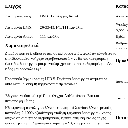
Ελεγχος
Κατα
Λειτουργίες ελέγχου
DMX512, έλεγχος Artnet
Απεικό
Υποδοχή
Λειτουργία DMX
26/33/43/143/111 Κανάλια
εξόδου 
Λειτουργία Artnet
111 κανάλια
Πρίζα
Βαθμολ
Χαρακτηριστικά
προστα
Διαμόρφωση εφέ: σβήσιμο πεδίου πλήρους φωτός, ακρίβεια εξασθένισης
επιπέδου 65536. γρήγορο στροβοσκόπιο 1 ~ 25Hz προκαθορισμένη ---
Προσδ
ένα είδος λειτουργίας μακροεντολής χρώματος. προκαθορισμένη --- ένα
είδος μακροεντολής εφέ
Προστασία θερμοκρασίας LED & Ταχύτητα λειτουργίας ανεμιστήρα
Διάστα
αυτόματα με βάση τη θερμοκρασία της κεφαλής.
Έλεγχος ενιαίου led, εφέ ζουμ, έλεγχος ArtNet, άπειρο Pan και
Τυποποι
περιστροφή κλίσης.
Ηλεκτρονική τεχνολογία ελέγχου: επαναφορά λυχνίας ελέγχου μενού ή
κονσόλας. 0-100% εξασθένηση σταθερή τρέχουσα λειτουργία κίνησης.
Πιστο
ανίχνευση αισθητήρα θερμοκρασίας, έξυπνη ρύθμιση ισχύος πηγής
φωτός. ερώτημα πληροφοριών λαμπτήρα? έξυπνη ρύθμιση ταχύτητας