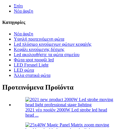
Σπίτι
Νέα άφιξη
Κατηγορίες
Νέα άφιξη
Υψηλή προτεινόμενη φώτα
Led πλύσιμο κινούμενων φώτων κεφαλής
Κεφάλι κινούμενης δέσμης
Led ακολουθήστε τα φώτα σημείου
Φώτα spot προφίλ led
LED Fresnel Light
LED φώτα
Άλλα στατικά φώτα
Προτεινόμενα Προϊόντα
2021 νέο προϊόν 2000W Led strobe led head
head ...