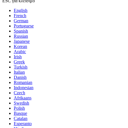
ESC για κλείσιμο
English
French
German
Portuguese
Spanish
Russian
Japanese
Korean
Arabic
Irish
Greek
Turkish
Italian
Danish
Romanian
Indonesian
Czech
Afrikaans
Swedish
Polish
Basque
Catalan
Esperanto