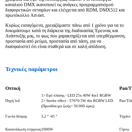
καναλιού DMX ικανοποιεί τις ανάγκες προγραμματισμού
διαφορετικών σεναρίων και ελέγχεται από RDM, DMX512 και
πρωτόκολλο Art-net.
Κυρίως εισαγόμενα, χρειαζόμαστε πάνω από 1 χρόνο για να το
δοκιμάσουμε κατά τη διάρκεια της διαδικασίας Έρευνας και
Ανάπτυξής μας, το φως που χαρακτηρίζεται από υπερθέρμανση,
προστασία από ρεύμα, προστασία από τάση, για να
διασφαλιστεί ότι είναι σταθερά και σε καλή απόδοση.
Τεχνικές παράμετροι
Οπτική
Pan/Ti
1> Εφέ πλύσης - LED 25x 40W 4in1 RGBW
Πηγή led
2> Strobe effect - 576*0.5W 4in RGBW LED.
Pan/Til
(Προσδόκιμο ζωής> 50.000 ώρες)
Γωνία δέσμης
3,2 ° -45 °
Τηγάνι
Κατανάλωση ενέργειας
1000W
Γέρνω