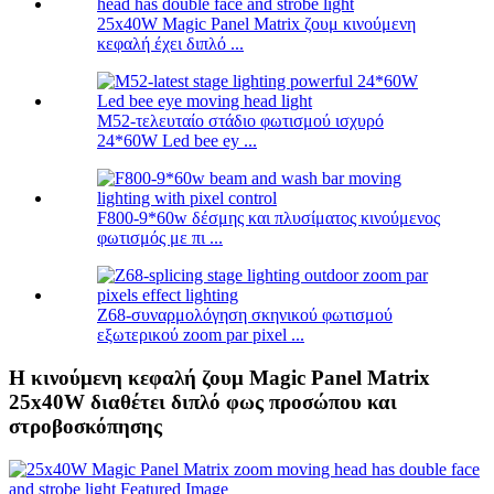
25x40W Magic Panel Matrix ζουμ κινούμενη
κεφαλή έχει διπλό ...
M52-τελευταίο στάδιο φωτισμού ισχυρό
24*60W Led bee ey ...
F800-9*60w δέσμης και πλυσίματος κινούμενος
φωτισμός με πι ...
Z68-συναρμολόγηση σκηνικού φωτισμού
εξωτερικού zoom par pixel ...
Η κινούμενη κεφαλή ζουμ Magic Panel Matrix
25x40W διαθέτει διπλό φως προσώπου και
στροβοσκόπησης