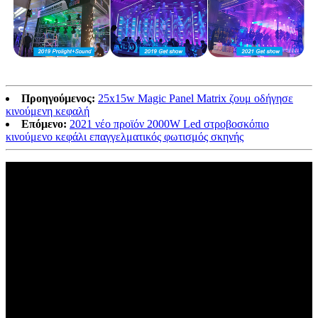
Προηγούμενος:
25x15w Magic Panel Matrix ζουμ οδήγησε
κινούμενη κεφαλή
Επόμενο:
2021 νέο προϊόν 2000W Led στροβοσκόπιο
κινούμενο κεφάλι επαγγελματικός φωτισμός σκηνής