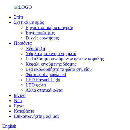
Σπίτι
Σχετικά με εμάς
Εργοστασιακή περιήγηση
Έργο ποιότητας
Συχνές ερωτήσεις
Προϊόντα
Νέα άφιξη
Υψηλή προτεινόμενη φώτα
Led πλύσιμο κινούμενων φώτων κεφαλής
Κεφάλι κινούμενης δέσμης
Led ακολουθήστε τα φώτα σημείου
Φώτα spot προφίλ led
LED Fresnel Light
LED φώτα
Άλλα στατικά φώτα
βίντεο
Νέα
Εργα
Κατεβάστε
Επικοινωνήστε μαζί μας
English