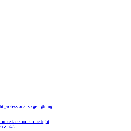
 διπλό ...