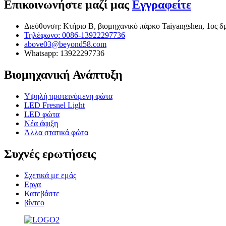
Επικοινωνήστε μαζί μας
Εγγραφείτε
Διεύθυνση: Κτήριο Β, βιομηχανικό πάρκο Taiyangshen, 1ος δ
Τηλέφωνο: 0086-13922297736
above03@beyond58.com
Whatsapp: 13922297736
Βιομηχανική Ανάπτυξη
Υψηλή προτεινόμενη φώτα
LED Fresnel Light
LED φώτα
Νέα άφιξη
Άλλα στατικά φώτα
Συχνές ερωτήσεις
Σχετικά με εμάς
Εργα
Κατεβάστε
βίντεο