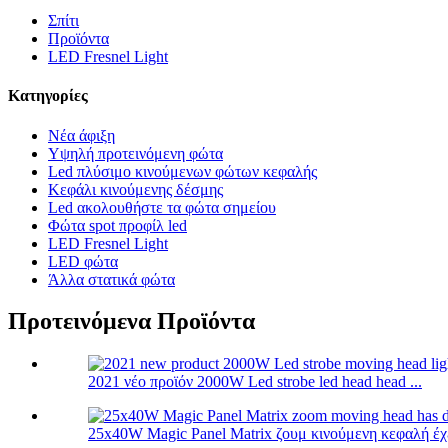
Σπίτι
Προϊόντα
LED Fresnel Light
Κατηγορίες
Νέα άφιξη
Υψηλή προτεινόμενη φώτα
Led πλύσιμο κινούμενων φώτων κεφαλής
Κεφάλι κινούμενης δέσμης
Led ακολουθήστε τα φώτα σημείου
Φώτα spot προφίλ led
LED Fresnel Light
LED φώτα
Άλλα στατικά φώτα
Προτεινόμενα Προϊόντα
2021 νέο προϊόν 2000W Led strobe led head head ...
25x40W Magic Panel Matrix ζουμ κινούμενη κεφαλή έχει