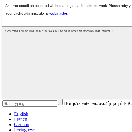
Πατήστε enter για αναζήτηση ή ESC
English
French
German
Portuguese