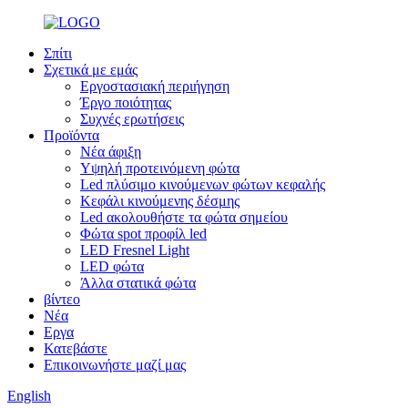
Σπίτι
Σχετικά με εμάς
Εργοστασιακή περιήγηση
Έργο ποιότητας
Συχνές ερωτήσεις
Προϊόντα
Νέα άφιξη
Υψηλή προτεινόμενη φώτα
Led πλύσιμο κινούμενων φώτων κεφαλής
Κεφάλι κινούμενης δέσμης
Led ακολουθήστε τα φώτα σημείου
Φώτα spot προφίλ led
LED Fresnel Light
LED φώτα
Άλλα στατικά φώτα
βίντεο
Νέα
Εργα
Κατεβάστε
Επικοινωνήστε μαζί μας
English