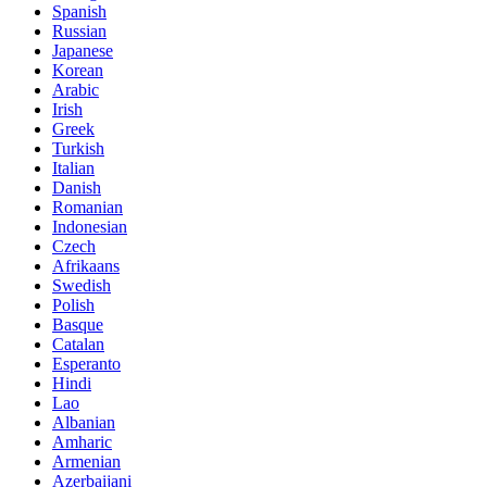
Spanish
Russian
Japanese
Korean
Arabic
Irish
Greek
Turkish
Italian
Danish
Romanian
Indonesian
Czech
Afrikaans
Swedish
Polish
Basque
Catalan
Esperanto
Hindi
Lao
Albanian
Amharic
Armenian
Azerbaijani