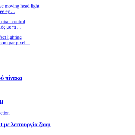
 ey ...
 με πι ...
m par pixel ...
ύ πίνακα
υμ
 με λειτουργία ζουμ