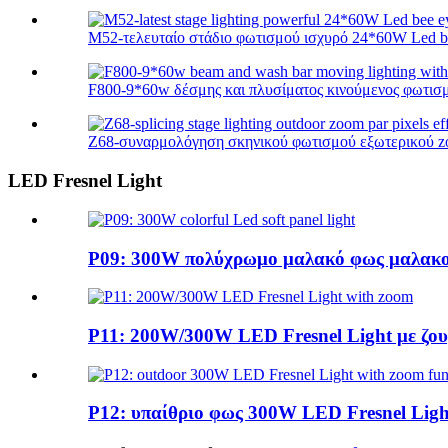
M52-τελευταίο στάδιο φωτισμού ισχυρό 24*60W Led bee
F800-9*60w δέσμης και πλυσίματος κινούμενος φωτισμός
Z68-συναρμολόγηση σκηνικού φωτισμού εξωτερικού zoo
LED Fresnel Light
P09: 300W πολύχρωμο μαλακό φως μαλακο
P11: 200W/300W LED Fresnel Light με ζο
P12: υπαίθριο φως 300W LED Fresnel Light